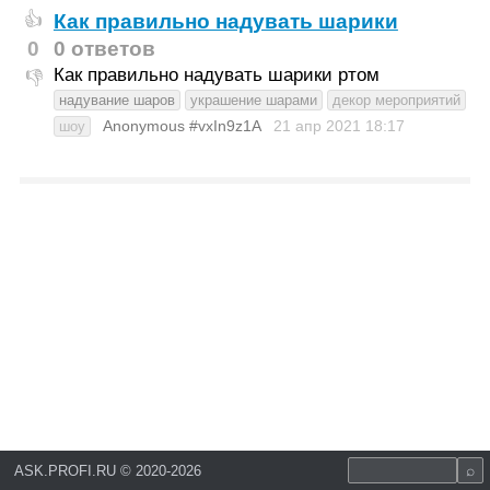
Как правильно надувать шарики
👍
0
0 ответов
Как правильно надувать шарики ртом
👎
надувание шаров
украшение шарами
декор мероприятий
Anonymous #vxIn9z1A
21 апр 2021
18:17
шоу
ASK.PROFI.RU
©
2020-2026