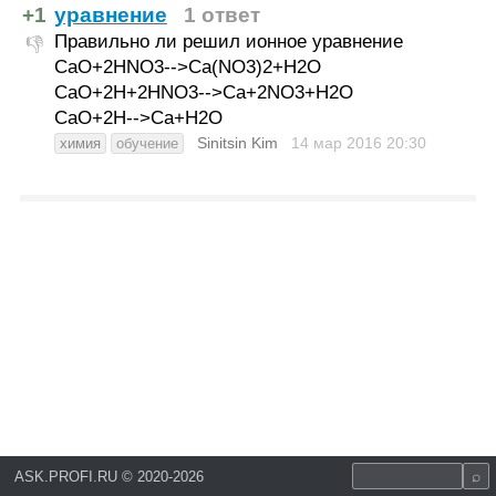
+1
уравнение
1 ответ
Правильно ли решил ионное уравнение
👎
CaO+2HNO3-->Ca(NO3)2+H2O
CaO+2H+2HNO3-->Ca+2NO3+H2O
CaO+2H-->Ca+H2O
Sinitsin Kim
14 мар 2016
20:30
химия
обучение
ASK.PROFI.RU
©
2020-2026