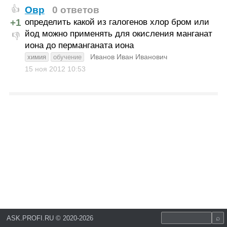
Овр
0 ответов
👍
+1
определить какой из галогенов хлор бром или
йод можно применять для окисления манганат
👎
иона до перманганата иона
Иванов Иван Иванович
химия
обучение
15 ноя 2012
10:53
ASK.PROFI.RU
©
2020-2026