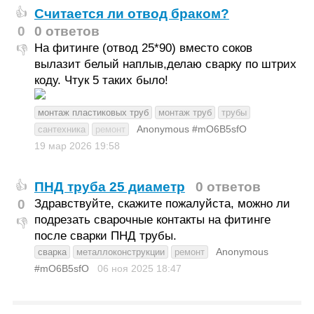
Считается ли отвод браком?
👍
0
0 ответов
На фитинге (отвод 25*90) вместо соков
👎
вылазит белый наплыв,делаю сварку по штрих
коду. Чтук 5 таких было!
монтаж пластиковых труб
монтаж труб
трубы
Anonymous #mO6B5sfO
сантехника
ремонт
19 мар 2026
19:58
ПНД труба 25 диаметр
0 ответов
👍
0
Здравствуйте, скажите пожалуйста, можно ли
подрезать сварочные контакты на фитинге
👎
после сварки ПНД трубы.
Anonymous
сварка
металлоконструкции
ремонт
#mO6B5sfO
06 ноя 2025
18:47