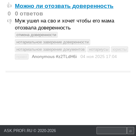
Можно ли отозвать доверенность
👍
0
0 ответов
Муж ушел на сво и хочет чтобы его мама
👎
отозвала доверенность
отмена доверенности
нотариальное заверение доверенности
нотариальное заверение документов
нотариусы
юристы
Anonymous #z2TLdH6i
04 ноя 2025
17:04
право
ASK.PROFI.RU
©
2020-2026