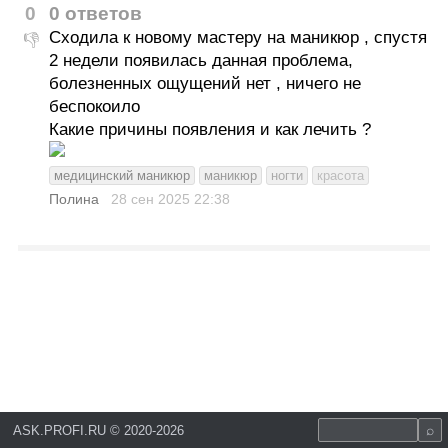
0
0 ответов
Сходила к новому мастеру на маникюр , спустя
👎
2 недели появилась данная проблема,
болезненных ощущений нет , ничего не
беспокоило
Какие причины появления и как лечить ?
медицинский маникюр
маникюр
ногти
красота
Полина
28 сен 2025
22:38
ASK.PROFI.RU
©
2020-2026