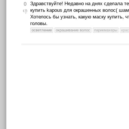
0
Здравствуйте! Недавно на днях сделала те
купить kapous для окрашенных волос( шам
👎
Хотелось бы узнать, какую маску купить, 
головы.
осветление
окрашивание волос
парикмахеры
крас