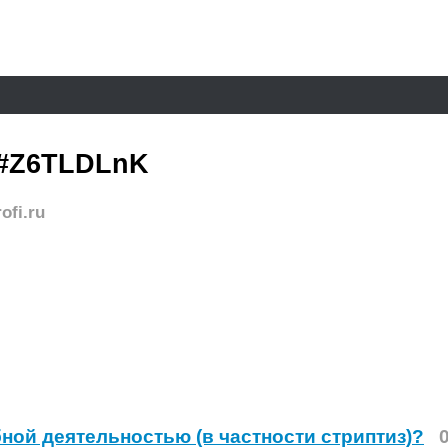
#Z6TLDLnK
ofi.ru
ной деятельностью (в частности стриптиз)?