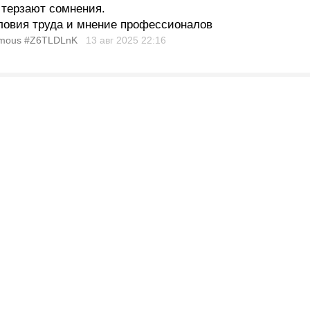
 терзают сомнения.
словия труда и мнение профессионалов
mous #Z6TLDLnK
13 авг 2025
22:16