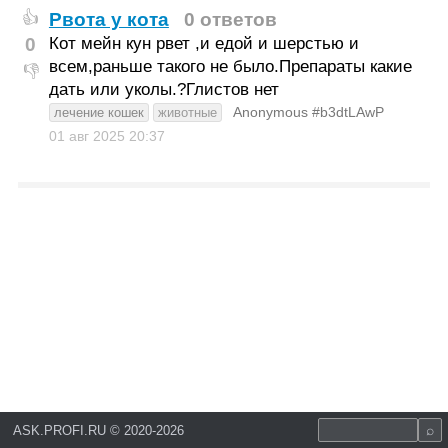
Рвота у кота
0 ответов
👍
0
Кот мейн кун рвет ,и едой и шерстью и
всем,раньше такого не было.Препараты какие
👎
дать или уколы.?Глистов нет
Anonymous #b3dtLAwP
лечение кошек
животные
01 авг 2025
20:37
ASK.PROFI.RU
©
2020-2026