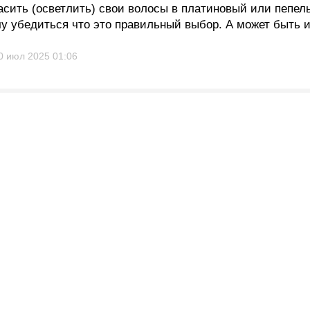
расить (осветлить) свои волосы в платиновый или пепел
у убедиться что это правильный выбор. А может быть и
0 июл 2025
01:06