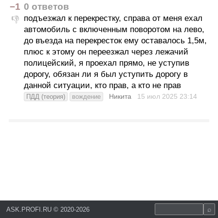
−1
0 ответов
подъезжал к перекрестку, справа от меня ехал
👎
автомобиль с включенным поворотом на лево,
до въезда на перекресток ему оставалось 1,5м,
плюс к этому он переезжал через лежачий
полицейский, я проехал прямо, не уступив
дорогу, обязан ли я был уступить дорогу в
данной ситуации, кто прав, а кто не прав
Никита
15 июл 2025
23:14
ПДД (теория)
вождение
ASK.PROFI.RU
©
2020-2026