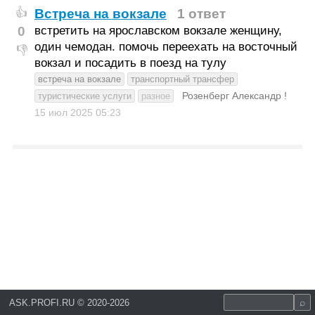
Встреча на вокзале
1 ответ
👍
0
встретить на ярославском вокзале женщину,
один чемодан. помочь переехать на восточный
👎
вокзал и посадить в поезд на тулу
встреча на вокзале
транспортный трансфер
Розенберг Александр !
туристические услуги
разное
15 июл 2025
05:23
ASK.PROFI.RU
©
2020-2026