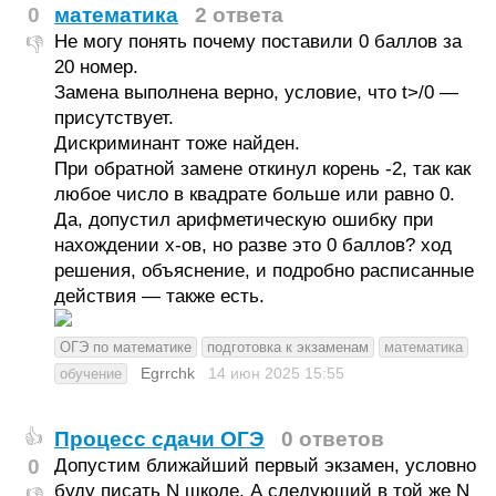
0
математика
2 ответа
Не могу понять почему поставили 0 баллов за
👎
20 номер.
Замена выполнена верно, условие, что t>/0 —
присутствует.
Дискриминант тоже найден.
При обратной замене откинул корень -2, так как
любое число в квадрате больше или равно 0.
Да, допустил арифметическую ошибку при
нахождении х-ов, но разве это 0 баллов? ход
решения, объяснение, и подробно расписанные
действия — также есть.
ОГЭ по математике
подготовка к экзаменам
математика
Egrrchk
14 июн 2025
15:55
обучение
Процесс сдачи ОГЭ
0 ответов
👍
0
Допустим ближайший первый экзамен, условно
буду писать N школе. А следующий в той же N