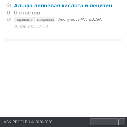
Альфа липоевая кислота и лецитин
👍
0
0 ответов
Anonymous #VJncJzGA
терапевты
медицина
👎
30 апр 2025
19:59
ASK.PROFI.RU
©
2020-2026