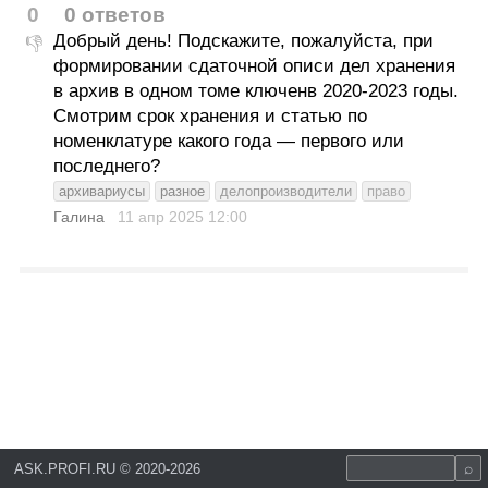
0
0 ответов
Добрый день! Подскажите, пожалуйста, при
👎
формировании сдаточной описи дел хранения
в архив в одном томе ключенв 2020-2023 годы.
Смотрим срок хранения и статью по
номенклатуре какого года — первого или
последнего?
архивариусы
разное
делопроизводители
право
Галина
11 апр 2025
12:00
ASK.PROFI.RU
©
2020-2026