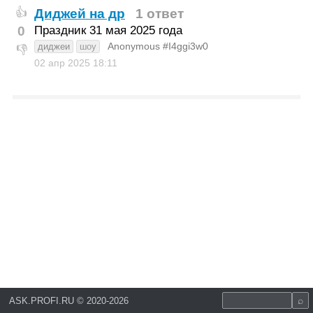
Диджей на др
1 ответ
👍
0
Праздник 31 мая 2025 года
Anonymous #I4ggi3w0
диджеи
шоу
👎
02 апр 2025
18:11
ASK.PROFI.RU
©
2020-2026