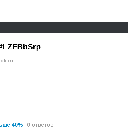
#LZFBbSrp
ofi.ru
льше 40%
0 ответов