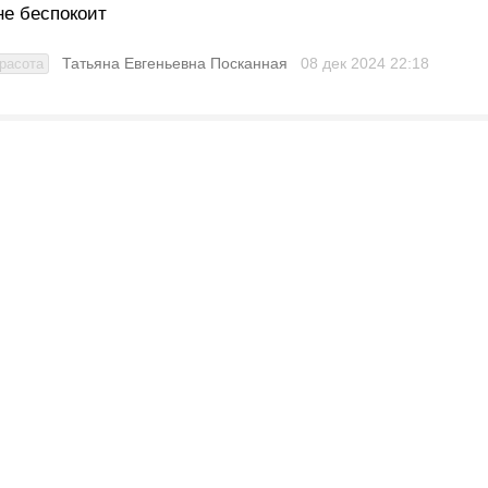
не беспокоит
Татьяна Евгеньевна Посканная
08 дек 2024
22:18
расота