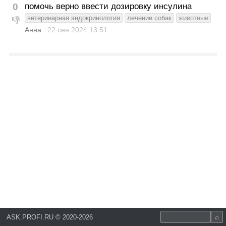
0
помочь верно ввести дозировку инсулина
ветеринарная эндокринология
лечение собак
животные
👎
Анна
22 сен 2024
13:51
ASK.PROFI.RU
©
2020-2026