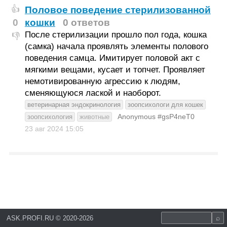
Половое поведение стерилизованной
👍
0
кошки
0 ответов
После стерилизации прошло пол года, кошка
👎
(самка) начала проявлять элементы полового
поведения самца. Имитирует половой акт с
мягкими вещами, кусает и топчет. Проявляет
немотивированную агрессию к людям,
сменяющуюся лаской и наоборот.
ветеринарная эндокринология
зоопсихологи для кошек
Anonymous #gsP4neT0
зоопсихология
животные
23 авг 2024
15:05
ASK.PROFI.RU
©
2020-2026