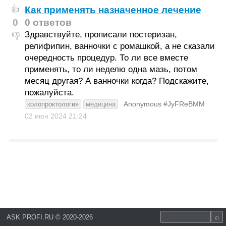
Как применять назначенное лечение
👍
0
0 ответов
Здравствуйте, прописали постеризан,
👎
релифипин, ванночки с ромашкой, а не сказали
очередность процедур. То ли все вместе
применять, то ли неделю одна мазь, потом
месяц другая? А ванночки когда? Подскажите,
пожалуйста.
Anonymous #JyFReBMM
колопроктология
медицина
02 июн 2024
21:24
ASK.PROFI.RU
©
2020-2026