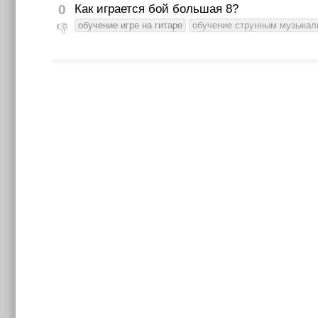
0
Как играется бой большая 8?
обучение игре на гитаре
обучение струнным музыкал
👎