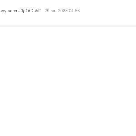
onymous #0p1dDbhF
29 окт 2023
01:56