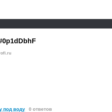
#0p1dDbhF
ofi.ru
у под воду
0 ответов