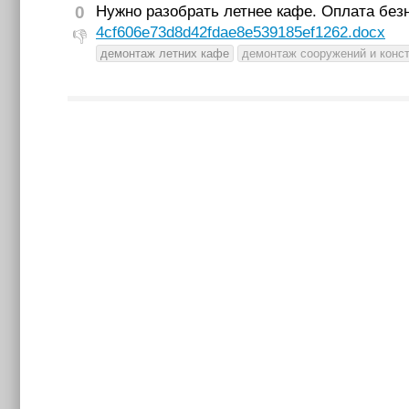
0
Нужно разобрать летнее кафе. Оплата безн
4cf606e73d8d42fdae8e539185ef1262.docx
👎
демонтаж летних кафе
демонтаж сооружений и конс