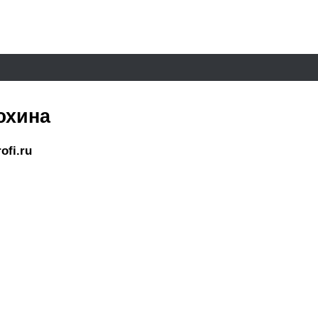
юхина
ofi.ru