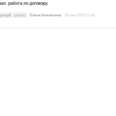
ал. работа по договору.
Елена Комлюхина
29 сен 2023
11:42
трукций
ремонт