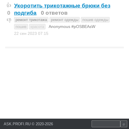
Укоротить трикотажные брюки без
👍
0
подгиба
0 ответов
ремонт трикотажа
ремонт одежды
пошив одежды
👎
Anonymous #pOSBEAsW
пошив
красота
22 сен 2023
07:15
ASK.PROFI.RU
©
2020-2026