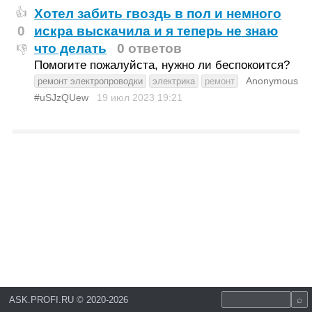
Хотел забить гвоздь в пол и немного
👍
0
искра выскачила и я теперь не знаю
что делать
0 ответов
👎
Помогите пожалуйста, нужно ли беспокоится?
Anonymous
ремонт электропроводки
электрика
ремонт
#uSJzQUew
19 июл 2023
19:21
ASK.PROFI.RU
©
2020-2026