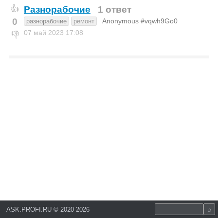
Разнорабочие
1 ответ
👍
0
Anonymous #vqwh9Go0
разнорабочие
ремонт
07 май 2023
17:08
👎
ASK.PROFI.RU
©
2020-2026