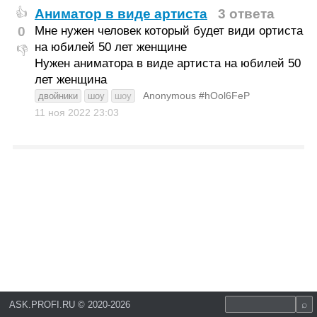
Аниматор в виде артиста
3 ответа
👍
0
Мне нужен человек который будет види ортиста
на юбилей 50 лет женщине
👎
Нужен аниматора в виде артиста на юбилей 50
лет женщина
Anonymous #hOol6FeP
двойники
шоу
шоу
11 ноя 2022
23:03
ASK.PROFI.RU
©
2020-2026