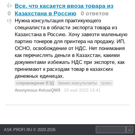
Все. что касается ввоза товара из
👍
0
Казахстана в Россию
0 ответов
Нужна консультация практикующего
👎
специалиста в области экспорта товара из
Казахстана в Россию. Хочу завезти маленькую
партию тонеров для принтера на продажу. ИП,
ОСНО, освобождение от НДС. Нет понимания
как перечислять деньги в Казахстан, какими
документами избежать НДС при экспорте, как
принимают к расходам товар в казахских
денежных единицах.
сопровождение ВЭД
бизнес-консультанты
право
Anonymous #oIcssQM9
16 май 2022
13:41
ASK.PROFI.RU
©
2020-2026