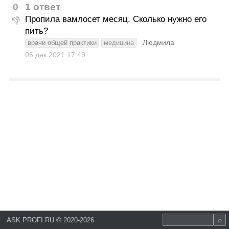
0
1 ответ
Пропила вамлосет месяц. Сколько нужно его
👎
пить?
Людмила
врачи общей практики
медицина
06 дек 2021
17:49
ASK.PROFI.RU
©
2020-2026