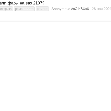
ели фары на ваз 2107?
Anonymous #sOiKBUx6
28 ноя 202
ектрика
ремонт авто
ремонт