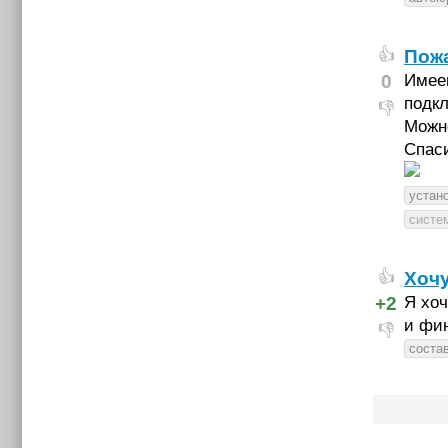
Пожа
👍
0
Имеем
подк
👎
Можно
Спас
устан
систе
Хочу
👍
+2
Я хоч
и фин
👎
соста