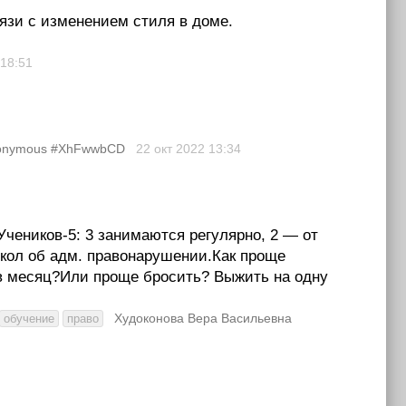
вязи с изменением стиля в доме.
18:51
onymous #XhFwwbCD
22 окт 2022
13:34
.Учеников-5: 3 занимаются регулярно, 2 — от
окол об адм. правонарушении.Как проще
 в месяц?Или проще бросить? Выжить на одну
Худоконова Вера Васильевна
обучение
право