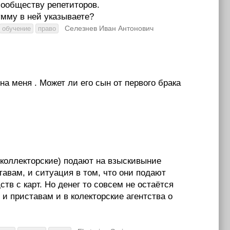
сообществу репетиторов.
умму в ней указываете?
Селезнев Иван Антонович
обучение
право
а меня . Может ли его сын от первого брака
 коллекторские) подают на взыскивыние
тавам, и ситуация в том, что они подают
в с карт. Но денег то совсем не остаётся
 приставам и в колекторские агентства о