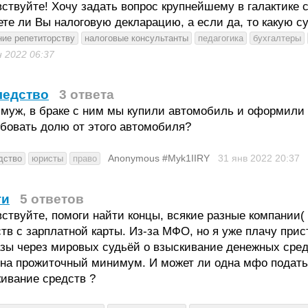
ствуйте! Хочу задать вопрос крупнейшему в галактике 
те ли Вы налоговую декларацию, а если да, то какую с
ние репетиторству
налоговые консультанты
педагогика
бухгалтеры
н 2022
06:37
ледство
3 ответа
муж, в браке с ним мы купили автомобиль и оформили н
бовать долю от этого автомобиля?
Anonymous #Myk1IIRY
31 янв 2022
20:37
дство
юристы
право
ги
5 ответов
ствуйте, помоги найти концы, всякие разные компании(
тв с зарплатной карты. Из-за МФО, но я уже плачу прис
зы через мировых судьёй о взыскивание денежных средст
на прожиточный минимум. И может ли одна мфо подать и
ивание средств ?