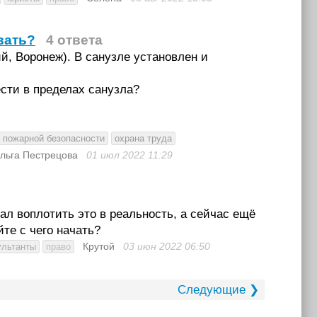
вать?
4 ответа
, Воронеж). В санузле установлен и
сти в пределах санузла?
 пожарной безопасности
охрана труда
льга Пестрецова
01 июл 2022
11:29
ал воплотить это в реальность, а сейчас ещё
те с чего начать?
Крутой
03 июн 2022
06:50
ультанты
право
Следующие ❯