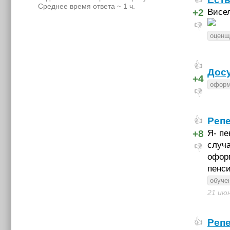
Среднее время ответа ~ 1 ч.
+2
Висел
👎
оценщ
👍
Досу
+4
оформ
👎
Репе
👍
+8
Я- пе
случа
👎
офор
пенс
обуче
21 ию
Репе
👍