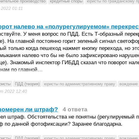
нительное производство
кредитные споры
юристы по гражданскому п
к 2022
01:11
рот налево на «полурегулируемом» перекрес
ствуйте. У меня вопрос по ПДД. Есть Т-образный перек
е). На главной постоянно горит зеленый сигнал светофо
ый только когда пешеход нажмет кнопку перехода, но это
имыкания налево что бы не было зафиксировано наруше
е). Знакомый инспектор ГИБДД сказал что поворот нале
нам по главной…
ристы
ПДД (теория)
юристы по административному праву
вождение
кт 2022
12:40
вомерен ли штраф?
4 ответа
л штраф. Обстоятельства не понятны (регулируемый пер
ф по данной фотофиксации? Заранее благодарна.
ристы
ПДД (теория)
юристы по административному праву
вождение