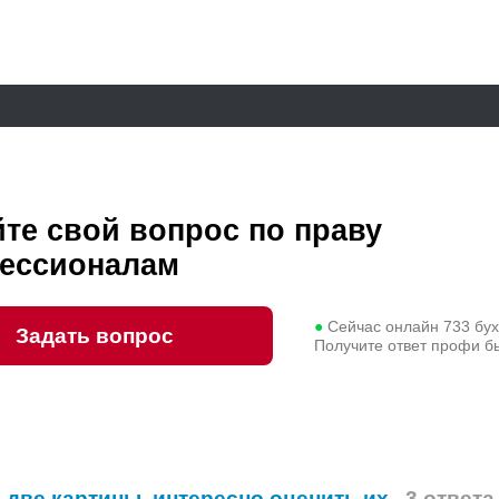
те свой вопрос по праву
ессионалам
●
Сейчас онлайн
733
бух
Задать вопрос
Получите ответ профи б
 две картины, интересно оценить их
3 ответа