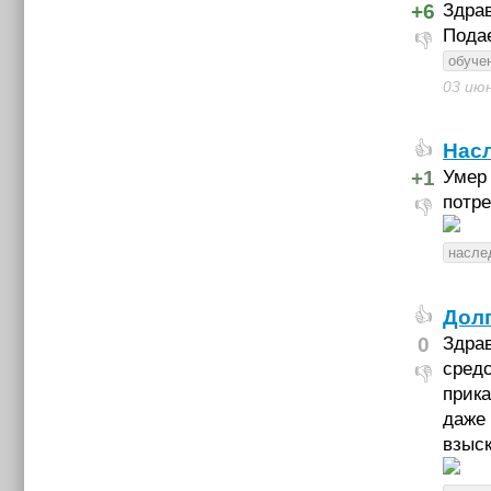
+6
Здрав
Подае
👎
обуче
03 ию
Нас
👍
+1
Умер 
потре
👎
насле
Дол
👍
0
Здрав
средс
👎
прика
даже 
взыск