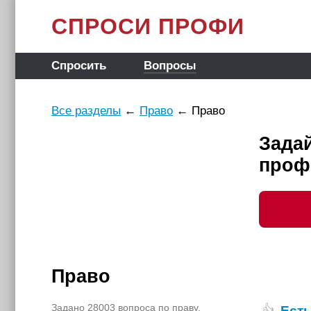
СПРОСИ ПРОФИ
Спросить
Вопросы
Все разделы
←
Право
←
Право
Задай
проф
Право
Задано 28003 вопроса по праву.
Есть
👍