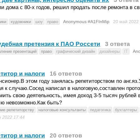
и дома с 80-х годов, решил продать после ремонта в с
Anonymous #A1FInMip
20 май 2022
ики
художники
шоу
право
дебная претензия к ПАО Россети
3 ответа
An
ление презентаций
право
графический дизайн
дизайнеры
IT
титор и налоги
16 ответов
нсионер.В этом году занялась репетиторством по анг.яз
я к случаю.Сосед написал в налоговую,составлен прот
мить свою деятельность, имея доход 3-5 тысяч рублей
ию невозможно.Как быть?
ние репетиторству
налоговые консультанты
педагогика
бухгалтеры
н 2022
17:44
титор и налоги
20 ответов