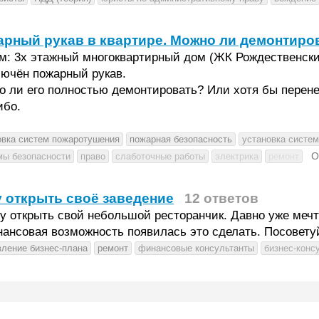
рный рукав в квартире. Можно ли демонтиро
: 3х этажный многоквартирный дом (ЖК Рождественский
лючён пожарный рукав.
 ли его полностью демонтировать? Или хотя бы перене
ибо.
овка систем пожаротушения
пожарная безопасность
установка систем
О
мы безопасности
право
слаботочные работы
электрика
ремонт
 открыть своё заведение
12 ответов
у открыть свой небольшой ресторанчик. Давно уже мечт
ансовая возможность появилась это сделать. Посоветуй
вление бизнес-плана
ремонт
финансовые консультанты
бизнес-конс