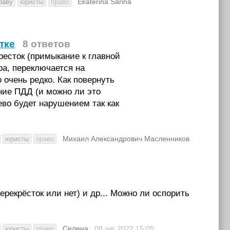
Ekaterina Sarina
раву
юристы
право
тке
8 ответов
ресток (примыкание к главной
ра, переключается на
 очень редко. Как повернуть
ние ПДД (и можно ли это
во будет нарушением так как
Михаил Александрович Масленников
юристы
право
екрёсток или нет) и др... Можно ли оспорить
Селена
08 авг 2022
15:05
юристы
право