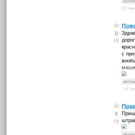
испол
01 де
Пово
👍
0
Здрав
дорог
👎
красн
с пр
вообщ
маши
автою
21 о
Пра
👍
0
Прише
штра
👎
автою