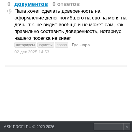
0
документов
0 ответов
Папа хочет сделать доверенность на
👎
оформление денег погибшего на сво на меня на
дочь, т.к. не видит вообще и не может сам, как
правильно составить доверенность, нотариус
нашего поселка не знает
Гульнара
нотариусы
юристы
право
02 дек 2025
14:53
ASK.PROFI.RU
©
2020-2026