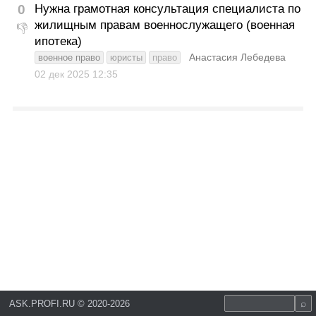
0
Нужна грамотная консультация специалиста по
жилищным правам военнослужащего (военная
👎
ипотека)
Анастасия Лебедева
военное право
юристы
право
02 дек 2025
12:35
ASK.PROFI.RU
©
2020-2026