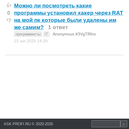
Можно ли посмотреть какие
👍
0
программы установил хакер через RAT
на мой пк которые были удалены им
👎
же самим?
1 ответ
Anonymous #3VgTRfnx
программисты
IT
15 окт 2025
14:20
ASK.PROFI.RU
©
2020-2026