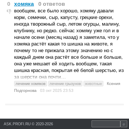
0
хомяка
0 ответов
вообщем, все было хорошо, хомяку давали
👎
корм, семечки, сыр, капусту, грецкие орехи,
иногда творожный сыр, летом огурцы, малину,
клубнику, но редко. сейчас хомяку уже гол и в
начале осени (месяц назад) я заметила, что у
хомяка растёт какая то шишка на животе, я
почему то не прижала этому значению но с
каждый днем она растёт все больше и больше,
она уже мешает ей ходить вообщем, такая
шишка красная, покрытая её белой шерстью, из
за шерсти она почти…
Ксения
лечение хомяков
лечение грызунов
животные
Подгорнова
03 окт 2025
23:53
ASK.PROFI.RU
©
2020-2026