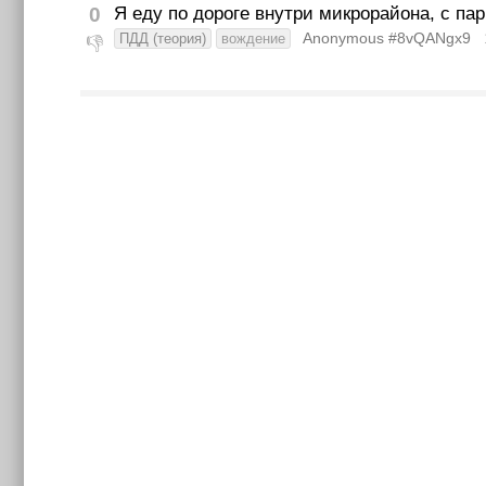
0
Я еду по дороге внутри микрорайона, с пар
Anonymous #8vQANgx9
ПДД (теория)
вождение
👎