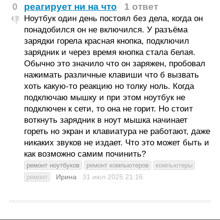
0
реагирует ни на что
1 ответ
Ноутбук один день постоял без дела, когда он
👎
понадобился он не включился. У разъёма
зарядки горела красная кнопка, подключил
зарядник и через время кнопка стала белая.
Обычно это значило что он заряжен, пробовал
нажимать различные клавиши что б вызвать
хоть какую-то реакцию но толку ноль. Когда
подключаю мышку и при этом ноутбук не
подключен к сети, то она не горит. Но стоит
воткнуть зарядник в ноут мышка начинает
гореть но экран и клавиатура не работают, даже
никаких звуков не издает. Что это может быть и
как возможно самим починить?
ремонт ноутбуков
ремонт компьютеров
компьютеры
Ирина
31 июл 2025
21:16
ремонт