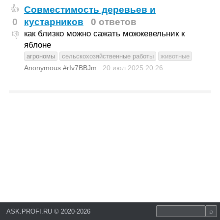
Совместимость деревьев и
👍
0
кустарников
0 ответов
как близко можно сажать можжевельник к
👎
яблоне
агрономы
сельскохозяйственные работы
животные
Anonymous #rIv7BBJm
20 июл 2025
20:26
ASK.PROFI.RU
©
2020-2026