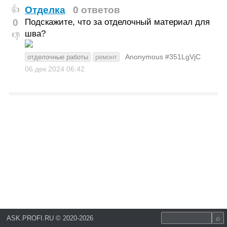
Отделка
0 ответов
👍
0
Подскажите, что за отделочный материал для
шва?
👎
Anonymous #351LgVjC
отделочные работы
ремонт
06 дек 2024
06:42
ASK.PROFI.RU
©
2020-2026