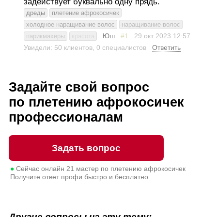
задействует буквально одну прядь.
дреды
плетение афрокосичек
холодное наращивание волос
наращивание волос
Юш
#1
29 окт 2023
12:57
парикмахеры
красота
Увидели: 50 клиентов, 0 специалистов
Ответить
Задайте свой вопрос
по плетению афрокосичек
профессионалам
Задать вопрос
●
Сейчас онлайн
21
мастер по плетению афрокосичек
Получите ответ профи быстро и бесплатно
Другие вопросы на эту тему: