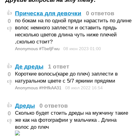
Прическа для девочки
0 ответов
👍
0
по бокам на по одной пряди нарастить по длине
волос немного заплести и оставить прядь
👎
несколько цветов длина чуть ниже плечей
,сколько стоит?
Anonymous #TbefjFwu
08 июн 2023
01:00
Де дреды
1 ответ
👍
0
Короткие волосы(каре до плеч) заплести в
натуральном цвете с 5/7 яркими прядями
👎
Anonymous #HHfkAA31
08 июл 2022
16:54
Дреды
0 ответов
👍
0
Сколько будет стоить дреды на мужчину такие
же как на фотографии у мальчика . Длина
👎
волос до плеч