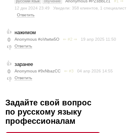
Anonymous #PZsBbLc1
#1
⇒
русский язык
обучение
12 дек 2024
23:49
Увидели: 358 клиентов, 1 специалист
Ответить
👍
нажимом
0
Anonymous #oVtwtw5O
⇐
#2
⇒
19 апр 2025
11:50
Ответить
👎
👍
заранее
0
Anonymous #9xNbazCC
⇐
#3
04 апр 2026
14:55
Ответить
👎
Задайте свой вопрос
по русскому языку
профессионалам