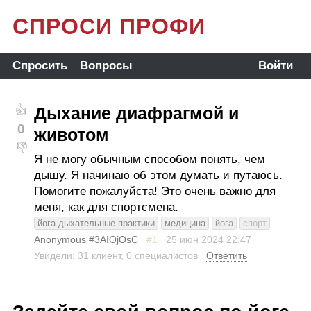
СПРОСИ ПРОФИ
Спросить
Вопросы
Войти
Дыхание диафрагмой и
👍
0
животом
👎
Я не могу обычным способом понять, чем
дышу. Я начинаю об этом думать и путаюсь.
Помогите пожалуйста! Это очень важно для
меня, как для спортсмена.
йога дыхательные практики
медицина
йога
спорт
Anonymous #3AIOjOsC
#1
25 июн 2024
22:47
Увидели: 31 клиент, 0 специалистов
Ответить