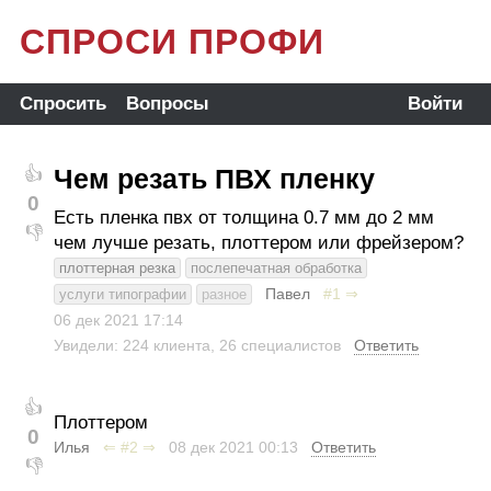
СПРОСИ ПРОФИ
Спросить
Вопросы
Войти
Чем резать ПВХ пленку
👍
0
Есть пленка пвх от толщина 0.7 мм до 2 мм
👎
чем лучше резать, плоттером или фрейзером?
плоттерная резка
послепечатная обработка
Павел
#1
⇒
услуги типографии
разное
06 дек 2021
17:14
Увидели: 224 клиента, 26 специалистов
Ответить
👍
Плоттером
0
Илья
⇐
#2
⇒
08 дек 2021
00:13
Ответить
👎