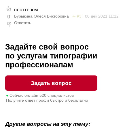
👍
плоттером
0
Бурыкина Олеся Викторовна
⇐
#3
08 дек 2021
11:12
Ответить
👎
Задайте свой вопрос
по услугам типографии
профессионалам
Задать вопрос
●
Сейчас онлайн
520
специалистов
Получите ответ профи быстро и бесплатно
Другие вопросы на эту тему: