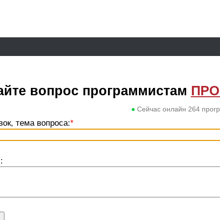
айте вопрос программистам
ПР
●
Сейчас онлайн
264
прог
вок, тема вопроса:
*
: