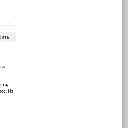
дят
сти,
рос. Из