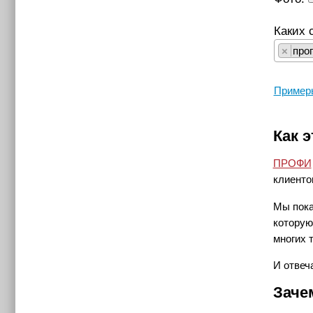
Каких 
×
про
Пример
Как э
ПРОФИ
клиенто
Мы пока
которую
многих 
И отвеч
Заче